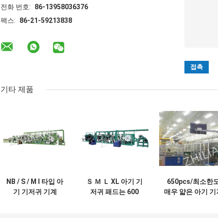
전화 번호:
86-13958036376
팩스:
86-21-59213838
기타 제품
NB / S / M I 타입 아
Ｓ Ｍ Ｌ XL 아기 기
650pcs/최소한
기 기저귀 기계
저귀 패드는 600
매우 얇은 아기 기
450pcs / Min
PC /Min에 400 PC
귀 기계는 디지털 
/Min을 기계화합니
스플레이를 지도