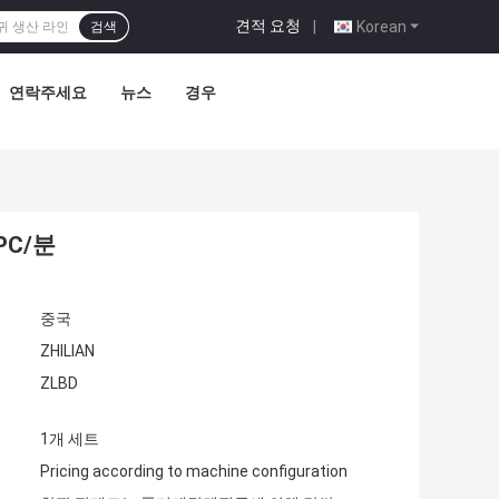
견적 요청
|
Korean
검색
연락주세요
뉴스
경우
PC/분
중국
ZHILIAN
ZLBD
1개 세트
Pricing according to machine configuration