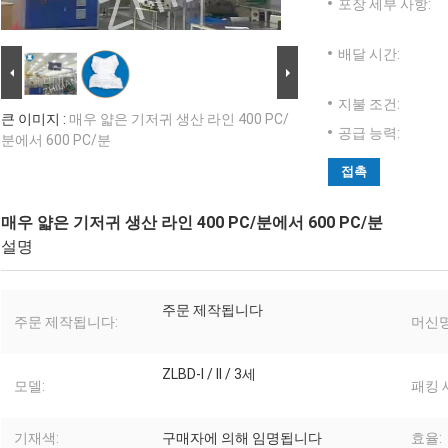
포장 세부 사항:
배달 시간:
지불 조건:
큰 이미지 :
매우 얇은 기저귀 생산 라인 400 PC/
공급 능력:
분에서 600 PC/분
접촉
매우 얇은 기저귀 생산 라인 400 PC/분에서 600 PC/분
설명
주문 제작됩니다
주문 제작됩니다:
머신명
ZLBD-I / II / 3세
모델:
패킹 
기재색:
구매자에 의해 임명됩니다
효율: