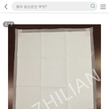
2
/
3