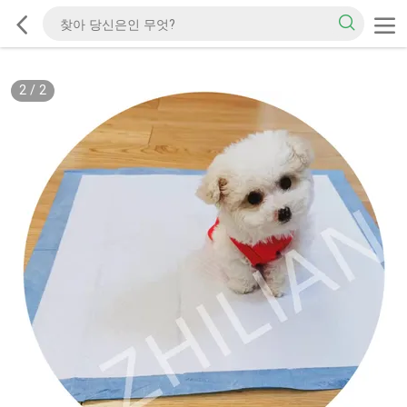
2
/
2