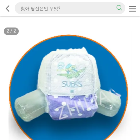
2
/
2