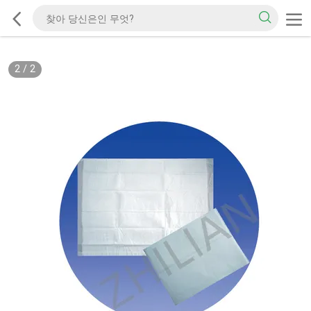
2
/
2